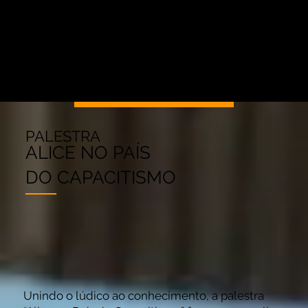
QUESTÕES RELACIONADAS À
DIVERSIDADE.
PALESTRA
ALICE NO PAÍS
DO CAPACITISMO
Unindo o lúdico ao conhecimento, a palestra