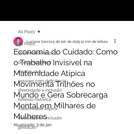
LUCIANA GARCIA
All Posts
Luciana Garcia
5 de set. de 2025
12 min de leitura
All Posts
Economia do Cuidado: Como
Maternidade atípica
o Trabalho Invisível na
direitos humanos
Maternidade Atípica
direitos civis
pessoas com deficiência
Movimenta Trilhões no
diversidade e inclusão
Mundo e Gera Sobrecarga
reflexão histórica
Mental em Milhares de
maternidade atípica
Mulheres
diversidade e inclusão
Atualizado:
3 de jan.
gestação