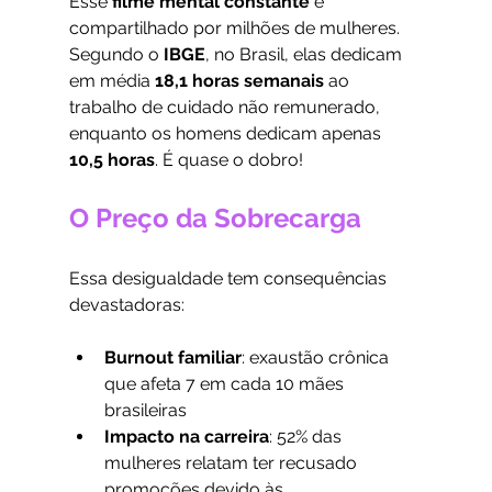
Esse 
filme mental constante
 é 
compartilhado por milhões de mulheres. 
Segundo o 
IBGE
, no Brasil, elas dedicam 
em média 
18,1 horas semanais
 ao 
trabalho de cuidado não remunerado, 
enquanto os homens dedicam apenas 
10,5 horas
. É quase o dobro!
O Preço da Sobrecarga
Essa desigualdade tem consequências 
devastadoras:
Burnout familiar
: exaustão crônica 
que afeta 7 em cada 10 mães 
brasileiras
Impacto na carreira
: 52% das 
mulheres relatam ter recusado 
promoções devido às 